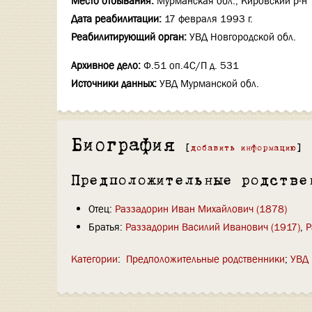
Место отбывания:
Мурманская обл., Кировский р-н
Дата реабилитации:
17 февраля 1993 г.
Реабилитирующий орган:
УВД Новгородской обл.
Архивное дело:
Ф.51 оп.4С/П д. 531
Источники данных:
УВД Мурманской обл.
Биография
[
добавить информацию
]
Предположительные родстве
Отец:
Раззадорин Иван Михайлович (1878)
Братья:
Раззадорин Василий Иванович (1917)
,
Р
Категории
:
Предположительные родственники
УВД 