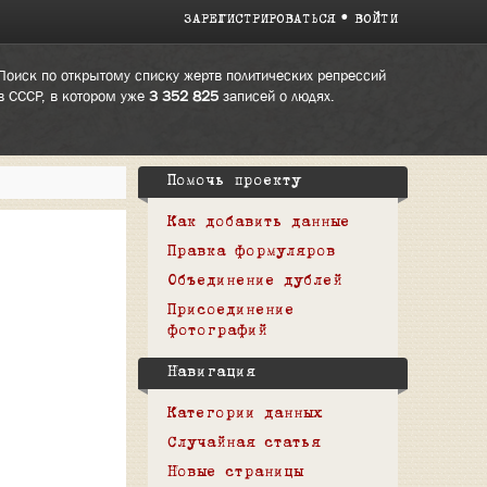
ЗАРЕГИСТРИРОВАТЬСЯ
ВОЙТИ
Поиск по открытому списку жертв политических репрессий
в СССР, в котором уже
3 352 825
записей о людях.
Помочь проекту
Как добавить данные
Правка формуляров
Объединение дублей
Присоединение
фотографий
Навигация
Категории данных
Случайная статья
Новые страницы