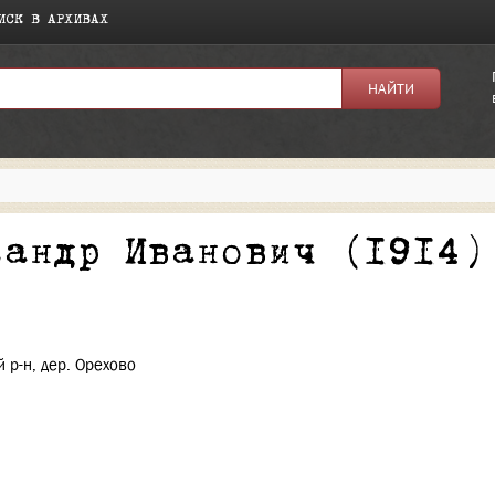
ИСК В АРХИВАХ
я:
сандр Иванович (1914)
 р-н, дер. Орехово