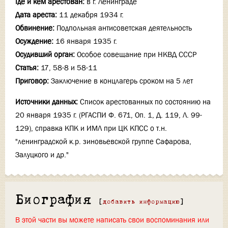
Где и кем арестован:
в г. Ленинграде
Дата ареста:
11 декабря 1934 г.
Обвинение:
Подпольная антисоветская деятельность
Осуждение:
16 января 1935 г.
Осудивший орган:
Особое совещание при НКВД СССР
Статья:
17, 58-8 и 58-11
Приговор:
Заключение в концлагерь сроком на 5 лет
Источники данных:
Список арестованных по состоянию на
20 января 1935 г. (РГАСПИ Ф. 671, Оп. 1, Д. 119, Л. 99-
129), справка КПК и ИМЛ при ЦК КПСС о т.н.
"ленинградской к.р. зиновьевской группе Сафарова,
Залуцкого и др."
Биография
[
добавить информацию
]
В этой части вы можете написать свои воспоминания или