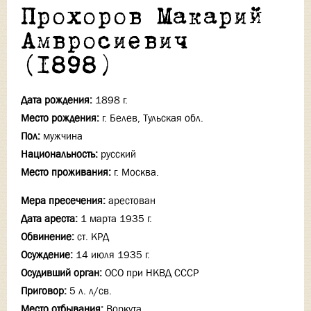
Прохоров Макарий
Амвросиевич
(1898)
Дата рождения:
1898 г.
Место рождения:
г. Белев, Тульская обл.
Пол:
мужчина
Национальность:
русский
Место проживания:
г. Москва.
Мера пресечения:
арестован
Дата ареста:
1 марта 1935 г.
Обвинение:
ст. КРД
Осуждение:
14 июля 1935 г.
Осудивший орган:
ОСО при НКВД СССР
Приговор:
5 л. л/св.
Место отбывания:
Воркута