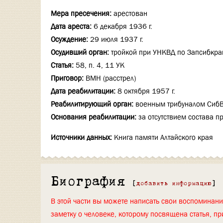
Мера пресечения:
арестован
Дата ареста:
6 декабря 1936 г.
Осуждение:
29 июля 1937 г.
Осудивший орган:
тройкой при УНКВД по Запсибкр
Статья:
58, п. 4, 11 УК
Приговор:
ВМН (расстрел)
Дата реабилитации:
8 октября 1957 г.
Реабилитирующий орган:
военным трибуналом Сиб
Основания реабилитации:
за отсутствием состава п
Источники данных:
Книга памяти Алтайского края
Биография
[
добавить информацию
]
В этой части вы можете написать свои воспоминан
заметку о человеке, которому посвящена статья, пр