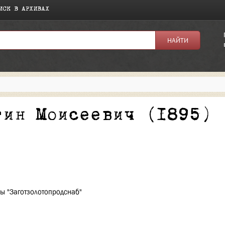
ИСК В АРХИВАХ
я:
тин Моисеевич (1895)
ы "Заготзолотопродснаб"