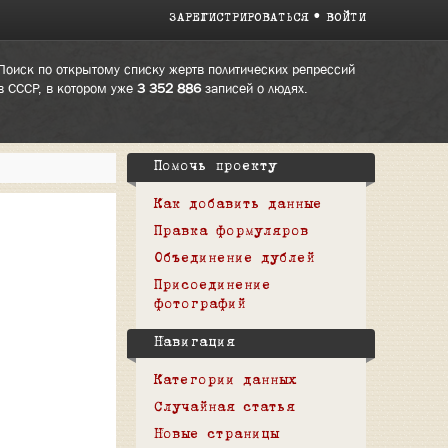
ЗАРЕГИСТРИРОВАТЬСЯ
ВОЙТИ
Поиск по открытому списку жертв политических репрессий
в СССР, в котором уже
3 352 886
записей о людях.
Помочь проекту
Как добавить данные
Правка формуляров
Объединение дублей
Присоединение
фотографий
Навигация
Категории данных
Случайная статья
Новые страницы