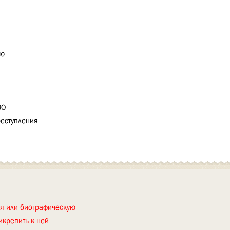
аю
ВО
реступления
ия или биографическую
икрепить к ней