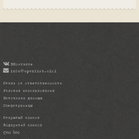
ВКонтакте
info@openlist.wiki
Отказ от ответственности
Условия использования
Источники данных
Спецстраницы
Открытый список
Відкритий список
ღია სია