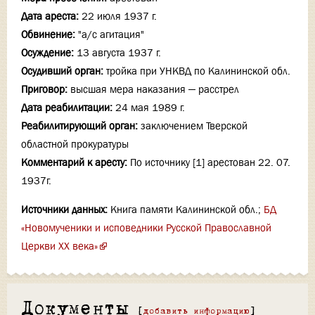
Дата ареста:
22 июля 1937 г.
Обвинение:
"а/с агитация"
Осуждение:
13 августа 1937 г.
Осудивший орган:
тройка при УНКВД по Калининской обл.
Приговор:
высшая мера наказания — расстрел
Дата реабилитации:
24 мая 1989 г.
Реабилитирующий орган:
заключением Тверской
областной прокуратуры
Комментарий к аресту:
По источнику [1] арестован 22. 07.
1937г.
Источники данных:
Книга памяти Калининской обл.;
БД
«Новомученики и исповедники Русской Православной
Церкви XX века»
Документы
[
добавить информацию
]