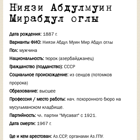
Ниязи Абдулмуин
Мирабдул оглы
Дата рождения:
1887 г.
Варианты ФИО:
Ниязи Абдул Муин Мир Абдул оглы
Пол:
мужчина
Национальность:
тюрок (азербайджанец)
Гражданство (подданство):
СССР
Социальное происхождение:
из сеидов (потомков
пророка)
Образование:
высшее
Профессия / место работы:
нач. похоронного бюро на
мусульманском кладбище.
Партийность:
чл. партии "Мусават" с 1921.
Дата смерти:
1967 г.
Где и кем арестован:
Аз.ССР, органами Аз.ГПУ.