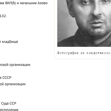
ма ВКП(б) и начальник Азово-
.132.
ое кладбище
Фотография из следственно
ческой организации.
да СССР
кой организации
 Суда ССР
реступления.