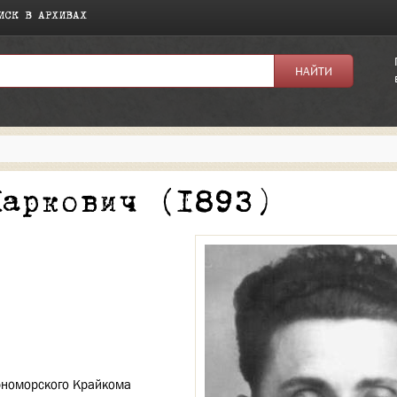
ИСК В АРХИВАХ
я:
Маркович (1893)
ерноморского Крайкома