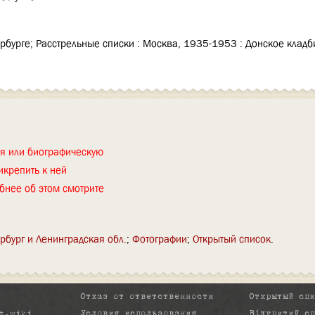
рбурге; Расстрельные списки : Москва, 1935-1953 : Донское клад
ия или биографическую
икрепить к ней
бнее об этом смотрите
рбург и Ленинградская обл.
Фотографии
Открытый список
Отказ от ответственности
Открытый сп
Условия использования
Відкритий с
t.wiki