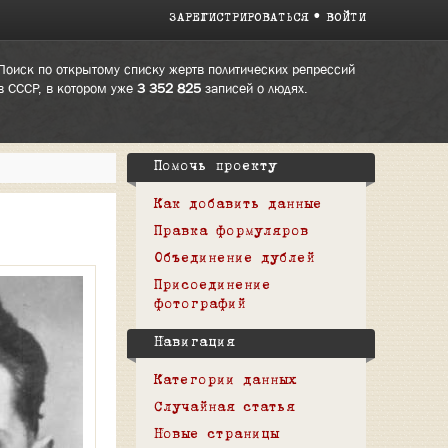
ЗАРЕГИСТРИРОВАТЬСЯ
ВОЙТИ
Поиск по открытому списку жертв политических репрессий
в СССР, в котором уже
3 352 825
записей о людях.
Помочь проекту
Как добавить данные
Правка формуляров
Объединение дублей
Присоединение
фотографий
Навигация
Категории данных
Случайная статья
Новые страницы