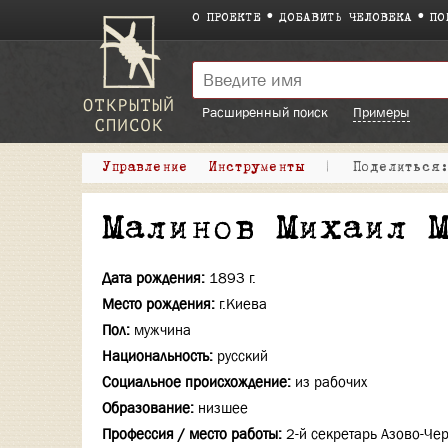
О ПРОЕКТЕ
ДОБАВИТЬ ЧЕЛОВЕКА
ПО
Расширенный поиск
Примеры
Управление
Инструменты
|
Поделитьс
Малинов Михаил 
Дата рождения:
1893 г.
Место рождения:
г.Киева
Пол:
мужчина
Национальность:
русский
Социальное происхождение:
из рабочих
Образование:
низшее
Профессия / место работы:
2-й секретарь Азово-Ч