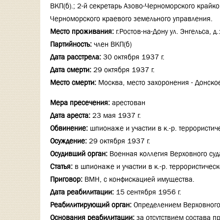
ВКП(б).; 2-й секретарь Азово-Черноморского крайко
Черноморского краевого земельного управления.
Место проживания:
г.Ростов-на-Дону ул. Энгельса, д
Партийность:
член ВКП(б)
Дата расстрела:
30 октября 1937 г.
Дата смерти:
29 октября 1937 г.
Место смерти:
Москва, место захоронения - Донск
Мера пресечения:
арестован
Дата ареста:
23 мая 1937 г.
Обвинение:
шпионаже и участии в к.-р. террористи
Осуждение:
29 октября 1937 г.
Осудивший орган:
Военная коллегия Верховного су
Статья:
в шпионаже и участии в к.-р. террористичес
Приговор:
ВМН, с конфискацией имущества.
Дата реабилитации:
15 сентября 1956 г.
Реабилитирующий орган:
Определением Верховного
Основания реабилитации:
за отсутствием состава п