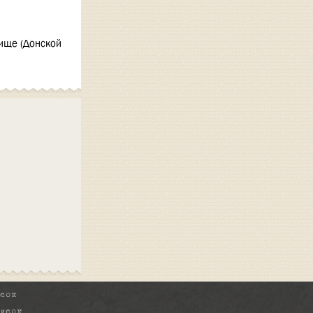
бище (Донской
исок
писок