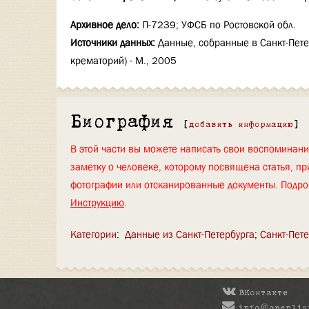
Архивное дело:
П-7239; УФСБ по Ростовской обл.
Источники данных:
Данные, собранные в Санкт-Пете
крематорий) - М., 2005
Биография
[
добавить информацию
]
В этой части вы можете написать свои воспоминан
заметку о человеке, которому посвящена статья, пр
фотографии или отсканированные документы. Подро
Инструкцию
.
Категории
:
Данные из Санкт-Петербурга
Санкт-Пете
ВКонтакте
info@openlis