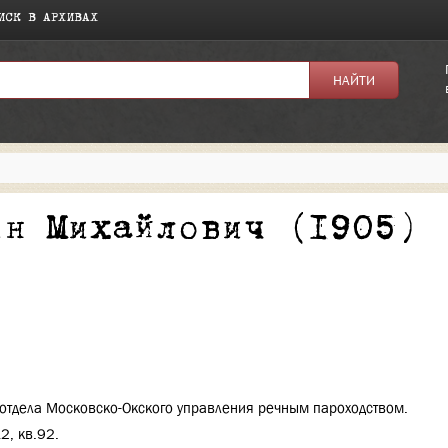
ИСК В АРХИВАХ
я:
ин Михайлович (1905)
отдела Московско-Окского управления речным пароходством.
2, кв.92.