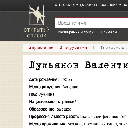
О ПРОЕКТЕ
ДОБАВИТЬ ЧЕЛОВЕКА
ПО
Расширенный поиск
Примеры
Управление
Инструменты
|
Поделитьс
Лукьянов Валент
Дата рождения:
1905 г.
Место рождения:
Липецке
Пол:
мужчина
Национальность:
русский
Образование:
высшее
Профессия / место работы:
начальник финансового 
Место проживания:
Москва, Басманный туп., д.10/1