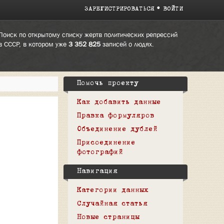
ЗАРЕГИСТРИРОВАТЬСЯ
ВОЙТИ
Поиск по открытому списку жертв политических репрессий
в СССР, в котором уже
3 352 825
записей о людях.
Помочь проекту
Как добавить данные
Правка формуляров
Объединение дублей
Присоединение
фотографий
Навигация
Категории данных
Случайная статья
Новые страницы