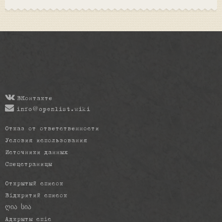
ВКонтакте
info@openlist.wiki
Отказ от ответственности
Условия использования
Источники данных
Спецстраницы
Открытый список
Відкритий список
ღია სია
Адкрыты спіс