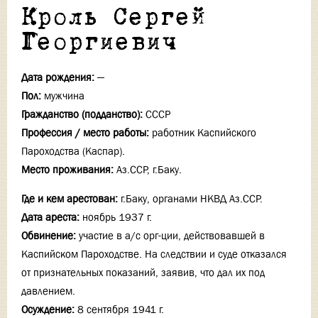
Кроль Сергей
Георгиевич
Дата рождения:
—
Пол:
мужчина
Гражданство (подданство):
СССР
Профессия / место работы:
работник Каспийского
Пароходства (Каспар).
Место проживания:
Аз.ССР, г.Баку.
Где и кем арестован:
г.Баку, органами НКВД Аз.ССР.
Дата ареста:
ноябрь 1937 г.
Обвинение:
участие в а/с орг-ции, действовавшей в
Каспийском Пароходстве. На следствии и суде отказался
от признательных показаний, заявив, что дал их под
давлением.
Осуждение:
8 сентября 1941 г.