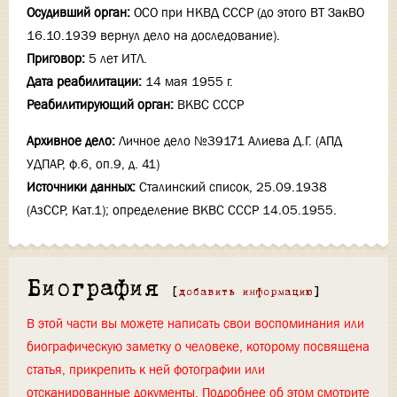
Осудивший орган:
ОСО при НКВД СССР (до этого ВТ ЗакВО
16.10.1939 вернул дело на доследование).
Приговор:
5 лет ИТЛ.
Дата реабилитации:
14 мая 1955 г.
Реабилитирующий орган:
ВКВС СССР
Архивное дело:
Личное дело №39171 Алиева Д.Г. (АПД
УДПАР, ф.6, оп.9, д. 41)
Источники данных:
Сталинский список, 25.09.1938
(АзССР, Кат.1); определение ВКВС СССР 14.05.1955.
Биография
[
добавить информацию
]
В этой части вы можете написать свои воспоминания или
биографическую заметку о человеке, которому посвящена
статья, прикрепить к ней фотографии или
отсканированные документы. Подробнее об этом смотрите