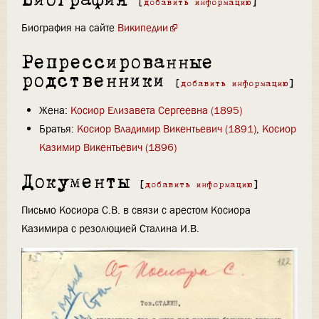
Биография
[
добавить информацию
]
Биография на сайте
Википедии
Репрессированные
родственники
[
добавить информацию
]
Жена:
Косиор Елизавета Сергеевна (1895)
Братья:
Косиор Владимир Викентьевич (1891)
,
Косиор
Казимир Викентьевич (1896)
Документы
[
добавить информацию
]
Письмо Косиора С.В. в связи с арестом Косиора
Казимира с резолюцией Сталина И.В.