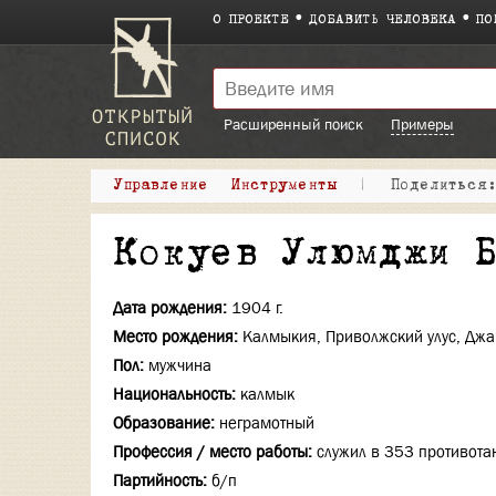
О ПРОЕКТЕ
ДОБАВИТЬ ЧЕЛОВЕКА
ПО
Расширенный поиск
Примеры
Управление
Инструменты
|
Поделитьс
Кокуев Улюмджи 
Дата рождения:
1904 г.
Место рождения:
Калмыкия, Приволжский улус, Джа
Пол:
мужчина
Национальность:
калмык
Образование:
неграмотный
Профессия / место работы:
служил в 353 противотан
Партийность:
б/п