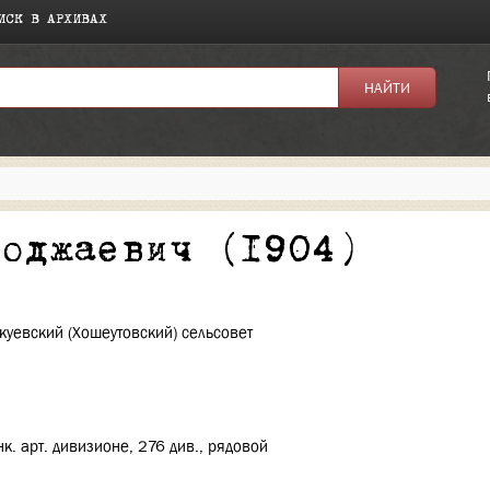
ИСК В АРХИВАХ
я:
Боджаевич (1904)
куевский (Хошеутовский) сельсовет
к. арт. дивизионе, 276 див., рядовой