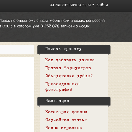
ЗАРЕГИСТРИРОВАТЬСЯ
ВОЙТИ
Поиск по открытому списку жертв политических репрессий
в СССР, в котором уже
3 352 878
записей о людях.
Помочь проекту
Как добавить данные
Правка формуляров
Объединение дублей
Присоединение
фотографий
Навигация
Категории данных
Случайная статья
Новые страницы