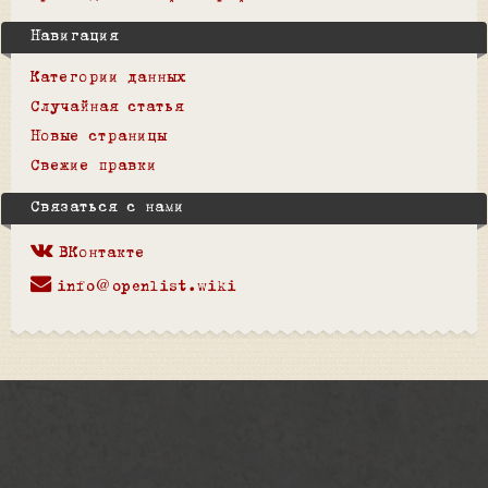
Навигация
Категории данных
Случайная статья
Новые страницы
Свежие правки
Связаться с нами
ВКонтакте
info@openlist.wiki