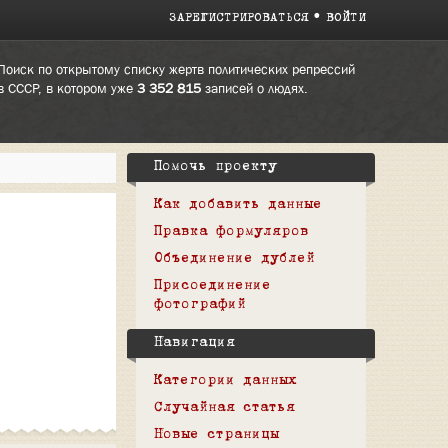
ЗАРЕГИСТРИРОВАТЬСЯ
ВОЙТИ
Поиск по открытому списку жертв политических репрессий
в СССР, в котором уже
3 352 815
записей о людях.
Помочь проекту
Как добавить данные
Правка формуляров
Объединение дублей
Присоединение
фотографий
Навигация
Категории данных
Случайная статья
Новые страницы