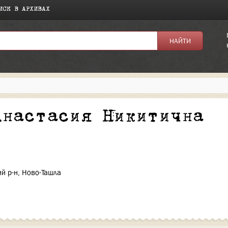
ИСК В АРХИВАХ
я:
Анастасия Никитична
й р-н, Ново-Ташла