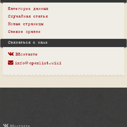
Категории данных
Случайная статья
Новые страницы
Свежие правки
Связаться с нами
ВКонтакте
info@openlist.wiki
ВКонтакте