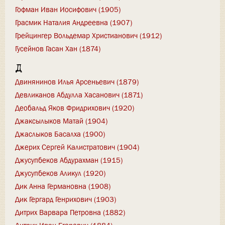
Гофман Иван Иосифович (1905)
Грасмик Наталия Андреевна (1907)
Грейцингер Вольдемар Христианович (1912)
Гусейнов Гасан Хан (1874)
Д
Двинянинов Илья Арсеньевич (1879)
Девликанов Абдулла Хасанович (1871)
Деобальд Яков Фридрихович (1920)
Джаксылыков Матай (1904)
Джаслыков Басалха (1900)
Джерих Сергей Калистратович (1904)
Джусупбеков Абдурахман (1915)
Джусупбеков Аликул (1920)
Дик Анна Германовна (1908)
Дик Гергард Генрихович (1903)
Дитрих Варвара Петровна (1882)