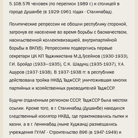
5.108.576 человек (по переписи 1989 г.) и столицей в
городе Душанбе (в 1929-1961 годах - Сталинабад).
Политические репрессии не обошли республику стороной,
затронув ее население во время борьбы с басмачеством,
насильственной коллективизацией, внутрипартийной
борьбы в ВКП(б). Репрессиям подверглись первые
секретари ЦК КП Таджикистана М.Д.Гусейнов (1930-1933),
Г.И. Бройдо (1933—1935), С.К. Шадунц (1935-1937), У.А.
Ашуров (1937-1938). В 1937-1938 гг. в республике
действовала тройка НКВД ТаджССР, уничтожившая многих
партийных и хозяйственных руководителей ТаджССР.
Будучи отдаленным регионом СССР, ТаджССР была местом
ссылки. Кроме того, в г. Сталинабад (Душанбе) находился
следственный изолятор НКВД, где практиковались пытки и
казни, а в г. Ленинабад (ныне Худжанд) размещались
учреждения ГУЛАГ - Строительство 896 (в 1947-1949) и