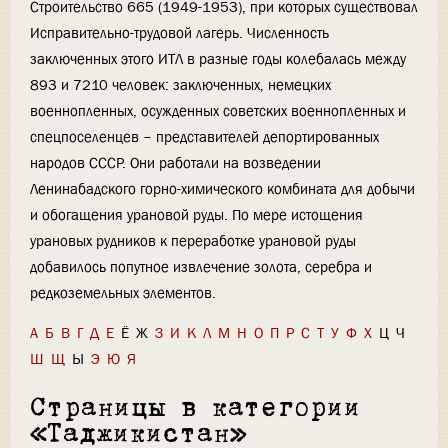
Строительство 665 (1949-1953), при которых существовал
Исправительно-трудовой лагерь. Численность
заключенных этого ИТЛ в разные годы колебалась между
893 и 7210 человек: заключенных, немецких
военнопленных, осужденных советских военнопленных и
спецпоселенцев – представителей депортированных
народов СССР. Они работали на возведении
Ленинабадского горно-химического комбината для добычи
и обогащения урановой руды. По мере истощения
урановых рудников к переработке урановой руды
добавилось попутное извлечение золота, серебра и
редкоземельных элементов.
А
Б
В
Г
Д
Е
Ё
Ж
З
И
К
Л
М
Н
О
П
Р
С
Т
У
Ф
Х
Ц
Ч
Ш
Щ
Ы
Э
Ю
Я
Страницы в категории
«Таджикистан»