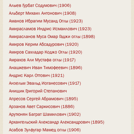
Алыев Гурбат Содумович (1906)
Альберт Михаил Антонович (1908)
Аманов Ибрагим Мусаид Оглы (1923)
Амирасламов Индрис Исмаилович (1923)
Амирасланов Муса Омар Гаджи оглы (1898)
Амиров Керим Абсадурович (1920)
Амиров Сахладар Коджо Оглы (1920)
Амрахов Али Мустафа оглы (1917)
Анашкевич Иван Тимофеевич (1896)
Андрис Карл Оттович (1921)
Анзельм Эвальд Иоганесович (1917)
Анищик Григорий Степанович
Апресов Сергей Абрамович (1895)
Арзанов Авет Саркисович (1886)
Арутюнян Баграт Шамилович (1902)
Архангельский Александр Александрович (1895)
Асабов Зулфугар Мамед оглы (1906)