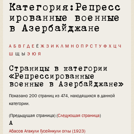
Категория:Репресс
ированные военные
в Азербайджане
А
Б
В
Г
Д
Е
Ё
Ж
З
И
К
Л
М
Н
О
П
Р
С
Т
У
Ф
Х
Ц
Ч
Ш
Щ
Ы
Э
Ю
Я
Страницы в категории
«Репрессированные
военные в Азербайджане»
Показано 200 страниц из 474, находящихся в данной
категории.
(Предыдущая страница) (
Следующая страница
)
А
Абасов Агакули Гусейнкули оглы (1923)