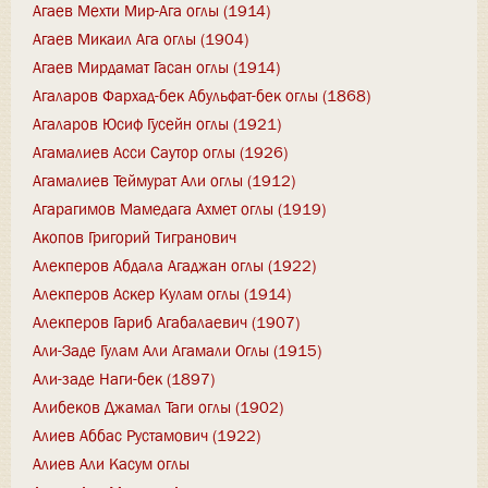
Агаев Мехти Мир-Ага оглы (1914)
Агаев Микаил Ага оглы (1904)
Агаев Мирдамат Гасан оглы (1914)
Агаларов Фархад-бек Абульфат-бек оглы (1868)
Агаларов Юсиф Гусейн оглы (1921)
Агамалиев Асси Саутор оглы (1926)
Агамалиев Теймурат Али оглы (1912)
Агарагимов Мамедага Ахмет оглы (1919)
Акопов Григорий Тигранович
Алекперов Абдала Агаджан оглы (1922)
Алекперов Аскер Кулам оглы (1914)
Алекперов Гариб Агабалаевич (1907)
Али-Заде Гулам Али Агамали Оглы (1915)
Али-заде Наги-бек (1897)
Алибеков Джамал Таги оглы (1902)
Алиев Аббас Рустамович (1922)
Алиев Али Касум оглы