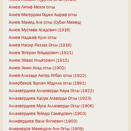
Алиев Лятиф Мехти оглы
Алиев Магеррам Гаджи Ашраф оглы
Алиев Мамед Али оглы (Субхи Мамед)
Алиев Мустафа Асадович (1916)
Алиев Наджаф Кули оглы
Алиев Насир Раззах Оглы (1916)
Алиев Тегеран Гейдарович (1921)
Алиев Эйвас Ильязович (1915)
Алиев Эмин Асад оглы (1902)
Алиев-Ализаде Акпер Игбал оглы (1922)
Алиярбеков Тарлан Абдулла оглы (1891)
Аллахвердиев Аллахверди Кара Оглы (1922)
Аллахвердиев Касум Агаверди Оглы (1923)
Аллахвердиев Муса Аллахверди Оглы (1906)
Аллахвердиев Теймур Самедович (1903)
Аллифердиев Вали Ялгиевич (1903)
Алмамедов Мамедали Али Оглы (1909)