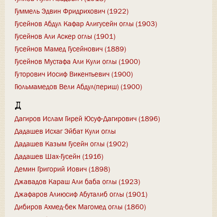
Гуммель Эдвин Фридрихович (1922)
Гусейнов Абдул Кафар Алигусейн оглы (1903)
Гусейнов Али Аскер оглы (1901)
Гусейнов Мамед Гусейнович (1889)
Гусейнов Мустафа Али Кули оглы (1900)
Гуторович Иосиф Викентьевич (1900)
Гюльмамедов Вели Абдул(периш) (1900)
Д
Дагиров Ислам Гирей Юсуф-Дагирович (1896)
Дадашев Исхаг Эйбат Кули оглы
Дадашев Казым Гусейн оглы (1902)
Дадашев Шах-Гусейн (1916)
Демин Григорий Иович (1898)
Джавадов Караш Али баба оглы (1923)
Джафаров Алиюсиф Абуталиб оглы (1901)
Дибиров Ахмед-бек Магомед оглы (1860)