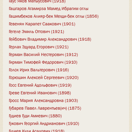
Гаус Яков Матыусович (1918)
Гашгаров Агамирза Мамед Ибрагим оглы
Гашимбеков Алияр-бек Мехди-бек оглы (1856)
Гевенян Карапет Саакович (1901)
Гегеле Эмиль Оттович (1921)
Гейбович Владимир Александрович (1918)
Герлах Эдуард Егорович (1921)
Герман Василий Нестерович (1912)
Гирман Тимофей Федорович (1910)
Голох Ирих Вальтерович (1916)
Горюшин Алексей Сергеевич (1920)
Госс Евгений Адольфович (1919)
Греве Евгений Иванович (1898)
Гросс Мария Александровна (1903)
Губарев Павел Лаврентьев(ич) (1875)
Гудиев Гуди Амиевич (1880)
Гукович Георгий Андрианович (1910)
Гулиев Кули Асадович (1918)