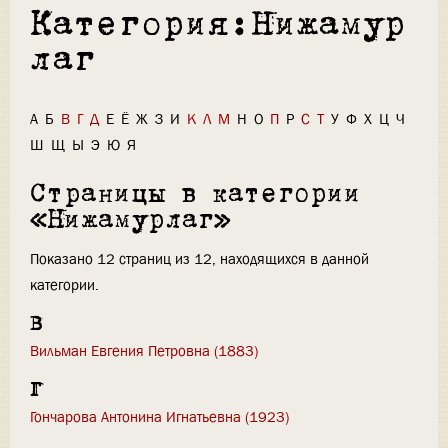
Категория:Нижамур
лаг
А
Б
В
Г
Д
Е
Ё
Ж
З
И
К
Л
М
Н
О
П
Р
С
Т
У
Ф
Х
Ц
Ч
Ш
Щ
Ы
Э
Ю
Я
Страницы в категории
«Нижамурлаг»
Показано 12 страниц из 12, находящихся в данной
категории.
В
Вильман Евгения Петровна (1883)
Г
Гончарова Антонина Игнатьевна (1923)