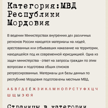
Категория:МВД
Республики
Мордовия
В ведении Министерствах внутренних дел различных
регионов России находятся материалы на людей,
арестованных или отбывавших наказание на территории,
находящейся под их современной юрисдикцией. Одна из
задач министерства - ответ на запросы граждан по этим
вопросам и подготовка общих списков
репрессированных. Материалы для базы данных по
республике Мордовия подготовлены местным МВД.
А
Б
В
Г
Д
Е
Ё
Ж
З
И
К
Л
М
Н
О
П
Р
С
Т
У
Ф
Х
Ц
Ч
Ш
Щ
Ы
Э
Ю
Я
Страницы в категории