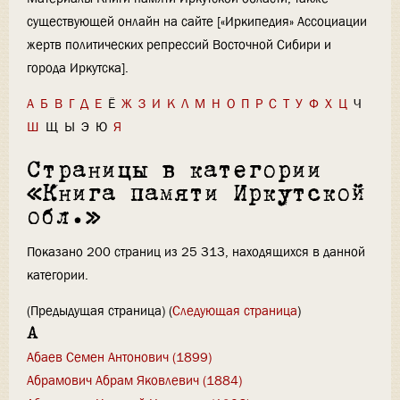
существующей онлайн на сайте [«Иркипедия» Ассоциации
жертв политических репрессий Восточной Сибири и
города Иркутска].
А
Б
В
Г
Д
Е
Ё
Ж
З
И
К
Л
М
Н
О
П
Р
С
Т
У
Ф
Х
Ц
Ч
Ш
Щ
Ы
Э
Ю
Я
Страницы в категории
«Книга памяти Иркутской
обл.»
Показано 200 страниц из 25 313, находящихся в данной
категории.
(Предыдущая страница) (
Следующая страница
)
А
Абаев Семен Антонович (1899)
Абрамович Абрам Яковлевич (1884)