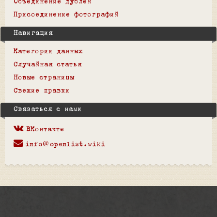
Объединение дублей
Присоединение фотографий
Навигация
Категории данных
Случайная статья
Новые страницы
Свежие правки
Связаться с нами
ВКонтакте
info@openlist.wiki