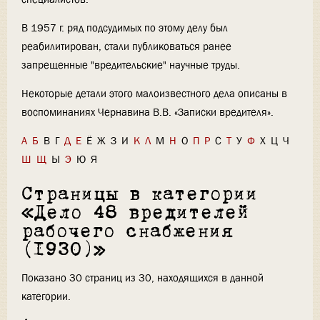
В 1957 г. ряд подсудимых по этому делу был
реабилитирован, стали публиковаться ранее
запрещенные "вредительские" научные труды.
Некоторые детали этого малоизвестного дела описаны в
воспоминаниях Чернавина В.В. «Записки вредителя».
А
Б
В
Г
Д
Е
Ё
Ж
З
И
К
Л
М
Н
О
П
Р
С
Т
У
Ф
Х
Ц
Ч
Ш
Щ
Ы
Э
Ю
Я
Страницы в категории
«Дело 48 вредителей
рабочего снабжения
(1930)»
Показано 30 страниц из 30, находящихся в данной
категории.