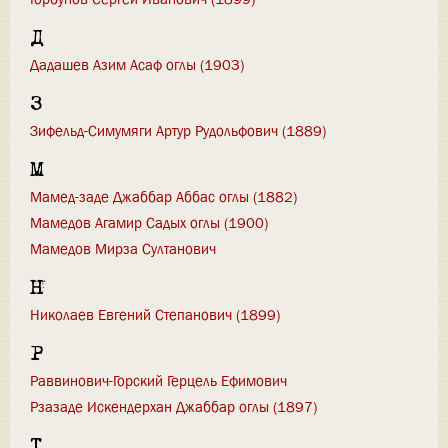
Д
Дадашев Азим Асаф оглы (1903)
З
Зифeльд-Симумяги Артур Рудoльфович (1889)
М
Мамед-заде Джаббар Аббас оглы (1882)
Мамедов Агамир Садых оглы (1900)
Мамедов Мирза Султанович
Н
Николаев Евгений Степанович (1899)
Р
Раввинович-Горский Герцель Ефимович
Рзазаде Искендерхан Джаббар оглы (1897)
Т