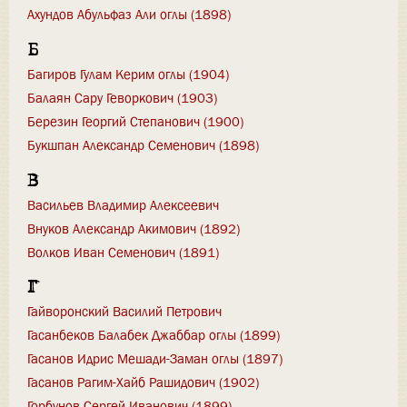
Ахундов Абульфаз Али оглы (1898)
Б
Багиров Гулам Керим оглы (1904)
Балаян Сару Геворкович (1903)
Березин Георгий Степанович (1900)
Букшпан Александр Семенович (1898)
В
Васильев Владимир Алексеевич
Внуков Александр Акимович (1892)
Волков Иван Семенович (1891)
Г
Гайворонский Василий Петрович
Гасанбеков Балабек Джаббар оглы (1899)
Гасанов Идрис Мешади-Заман оглы (1897)
Гасанов Рагим-Хайб Рашидович (1902)
Горбунов Сергей Иванович (1899)