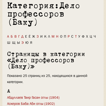
Категория:Дело
профессоров
(Баку)
А
Б
В
Г
Д
Е
Ё
Ж
З
И
К
Л
М
Н
О
П
Р
С
Т
У
Ф
Х
Ц
Ч
Ш
Щ
Ы
Э
Ю
Я
Страницы в категории
«Дело профессоров
(Баку)»
Показано 25 страниц из 25, находящихся в данной
категории.
А
Абдуллаев Таир Гасан оглы (1904)
Аскеров Баба Аби оглы (1902)