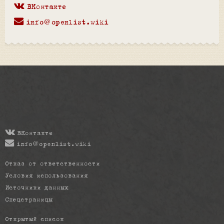
ВКонтакте
info@openlist.wiki
ВКонтакте
info@openlist.wiki
Отказ от ответственности
Условия использования
Источники данных
Спецстраницы
Открытый список