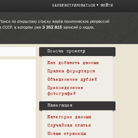
ЗАРЕГИСТРИРОВАТЬСЯ
ВОЙТИ
Поиск по открытому списку жертв политических репрессий
в СССР, в котором уже
3 352 815
записей о людях.
Помочь проекту
Как добавить данные
Правка формуляров
Объединение дублей
Присоединение
фотографий
Навигация
Категории данных
Случайная статья
Новые страницы