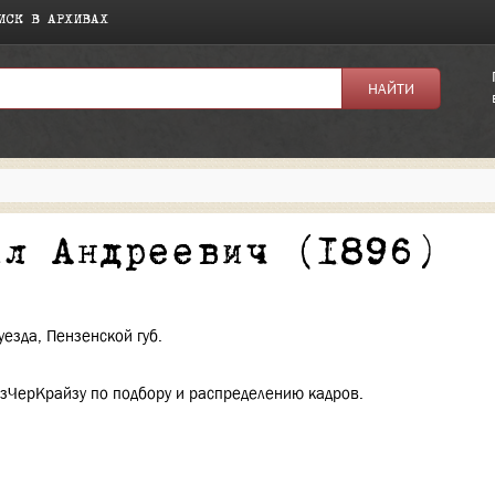
ИСК В АРХИВАХ
я:
ил Андреевич (1896)
уезда, Пензенской губ.
зЧерКрайзу по подбору и распределению кадров.