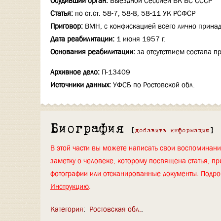
Осудивший орган:
Выездной Сессией ВК ВС СССР
Статья:
по ст.ст. 58-7, 58-8, 58-11 УК РСФСР
Приговор:
ВМН, с конфискацией всего лично прина
Дата реабилитации:
1 июня 1957 г.
Основания реабилитации:
за отсутствием состава п
Архивное дело:
П-13409
Источники данных:
УФСБ по Ростовской обл.
Биография
[
добавить информацию
]
В этой части вы можете написать свои воспоминан
заметку о человеке, которому посвящена статья, пр
фотографии или отсканированные документы. Подро
Инструкцию
.
Категория
:
Ростовская обл.