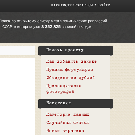
ЗАРЕГИСТРИРОВАТЬСЯ
ВОЙТИ
Поиск по открытому списку жертв политических репрессий
в СССР, в котором уже
3 352 825
записей о людях.
Помочь проекту
Как добавить данные
Правка формуляров
Объединение дублей
Присоединение
фотографий
Навигация
Категории данных
Случайная статья
Новые страницы