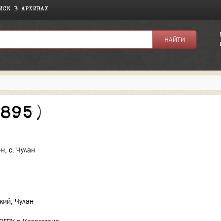
ИСК В АРХИВАХ
я:
1895)
н, с. Чулан
ский, Чулан