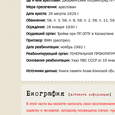
Где и кем арестован:
Джаркентский погранотряд ПП 
Мера пресечения:
арестован
Дата ареста:
26 августа 1929 г.
Обвинение:
58, п. 3, 58, п. 8, 58, п. 2, 58, п. 11, 59,
Осуждение:
28 января 1930 г.
Осудивший орган:
Тройка при ПП ОГПУ в Казахстане
Приговор:
ВМН (расстрел)
Дата реабилитации:
ноябрь 1992 г.
Реабилитирующий орган:
ГЕНЕРАЛЬНАЯ ПРОКУРАТУР
Основания реабилитации:
Указ ПВС СССР от 16 янв
Источники данных:
Книга памяти Алма-Атинской обл.
Биография
[
добавить информацию
]
В этой части вы можете написать свои воспоминан
заметку о человеке, которому посвящена статья, пр