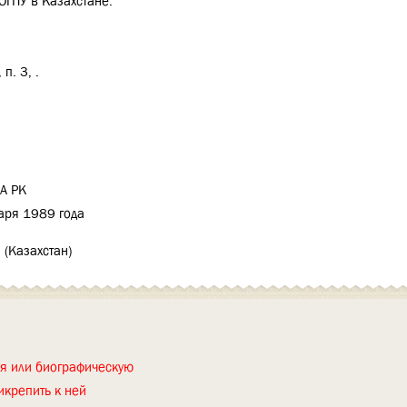
ОГПУ в Казахстане.
 п. 3, .
А РК
аря 1989 года
 (Казахстан)
ия или биографическую
икрепить к ней