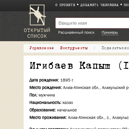
О ПРОЕКТЕ
ДОБАВИТЬ ЧЕЛОВЕКА
ПО
Расширенный поиск
Примеры
Управление
Инструменты
|
Поделитьс
Игибаев Капыш (
Дата рождения:
1895 г.
Место рождения:
Алма-Атинская обл., Алакульский р-
Пол:
мужчина
Национальность:
казах
Образование:
начальное
Место проживания:
Алма-Атинская обл., с., Алакуль