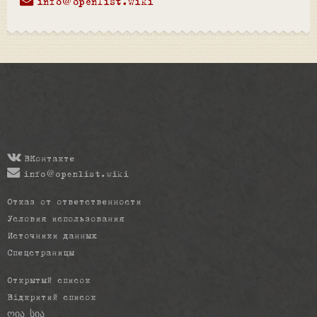
info@openlist.wiki
ВКонтакте
info@openlist.wiki
Отказ от ответственности
Условия использования
Источники данных
Спецстраницы
Открытый список
Відкритий список
ღია სია