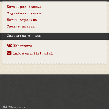
Категории данных
Случайная статья
Новые страницы
Свежие правки
Связаться с нами
ВКонтакте
info@openlist.wiki
ВКонтакте