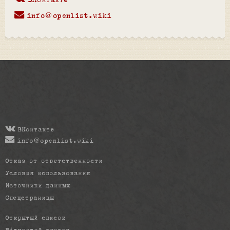
ВКонтакте
info@openlist.wiki
ВКонтакте
info@openlist.wiki
Отказ от ответственности
Условия использования
Источники данных
Спецстраницы
Открытый список