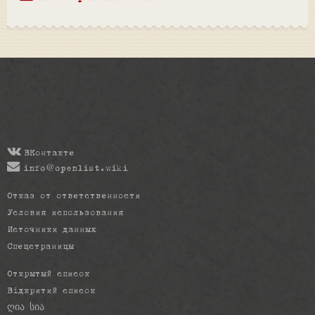
ВКонтакте
info@openlist.wiki
Отказ от ответственности
Условия использования
Источники данных
Спецстраницы
Открытый список
Відкритий список
ღია სია