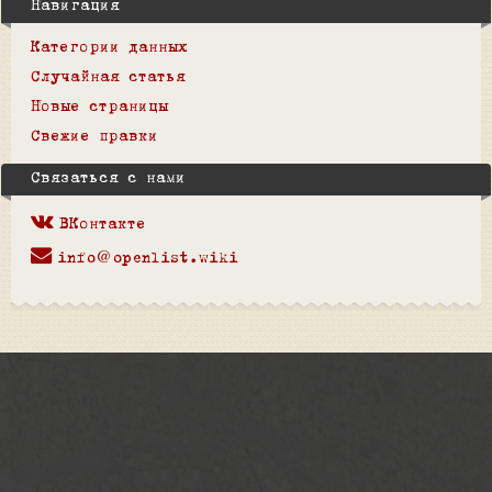
Навигация
Категории данных
Случайная статья
Новые страницы
Свежие правки
Связаться с нами
ВКонтакте
info@openlist.wiki