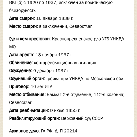
ВКП(б) с 1920 по 1937, исключен за политическую
близорукость
Дата смерти:
16 января 1939 г.
Место смерти:
в заключении, Севвостлаг
Где и кем арестован:
Краснопресненское р/о УГБ УНКВД
МО
Дата ареста:
18 ноября 1937 г.
Обвинение:
контрреволюционная агитация
Осуждение:
9 декабря 1937 г.
Осудивший орган:
тройка при УНКВД по Московской обл.
Приговор:
10 лет ИТЛ
Место отбывания:
Бамлаг, 2-е отделение, 112-я колонна;
Севвостлаг
Дата реабилитации:
9 июля 1955 г.
Реабилитирующий орган:
Верховный суд СССР
Архивное дело:
ГА РФ. Д. П-20214