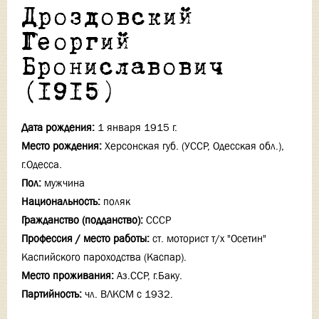
Дроздовский
Георгий
Брониславович
(1915)
Дата рождения:
1 января 1915 г.
Место рождения:
Херсонская губ. (УССР, Одесская обл.),
г.Одесса.
Пол:
мужчина
Национальность:
поляк
Гражданство (подданство):
СССР
Профессия / место работы:
ст. моторист т/х "Осетин"
Каспийского пароходства (Каспар).
Место проживания:
Аз.ССР, г.Баку.
Партийность:
чл. ВЛКСМ с 1932.