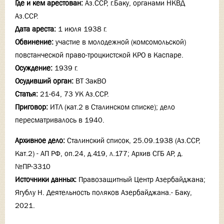
Где и кем арестован:
Аз.ССР, г.Баку, органами НКВД
Аз.ССР.
Дата ареста:
1 июля 1938 г.
Обвинение:
участие в молодежной (комсомольской)
повстанческой право-троцкистской КРО в Каспаре.
Осуждение:
1939 г.
Осудивший орган:
ВТ ЗакВО
Статья:
21-64, 73 УК Аз.ССР.
Приговор:
ИТЛ (кат.2 в Сталинском списке); дело
пересматривалось в 1940.
Архивное дело:
Сталинский список, 25.09.1938 (Аз.ССР,
Кат.2) - АП РФ, оп.24, д.419, л.177; Архив СГБ АР, д.
№ПР-3310
Источники данных:
Правозащитный Центр Азербайджана;
Ягублу Н. Деятельность поляков Азербайджана.- Баку,
2021.