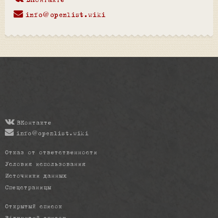
ВКонтакте
info@openlist.wiki
ВКонтакте
info@openlist.wiki
Отказ от ответственности
Условия использования
Источники данных
Спецстраницы
Открытый список