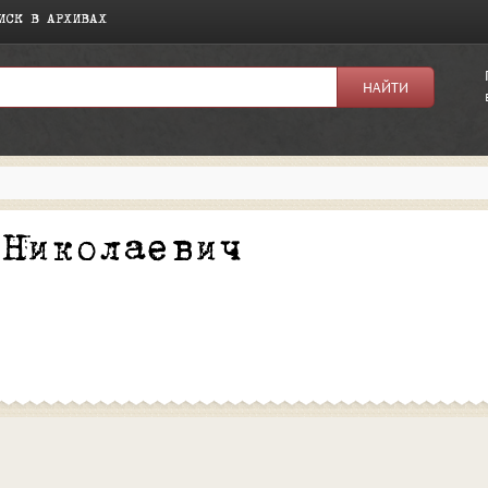
ИСК В АРХИВАХ
я:
 Николаевич