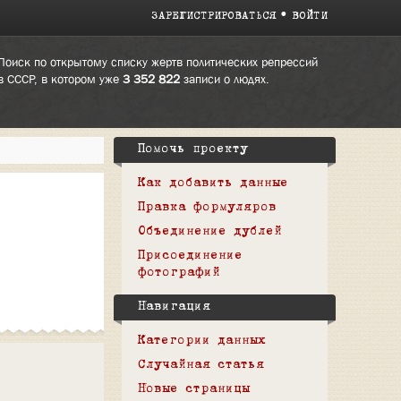
ЗАРЕГИСТРИРОВАТЬСЯ
ВОЙТИ
Поиск по открытому списку жертв политических репрессий
в СССР, в котором уже
3 352 822
записи о людях.
Помочь проекту
Как добавить данные
Правка формуляров
Объединение дублей
Присоединение
фотографий
Навигация
Категории данных
Случайная статья
Новые страницы