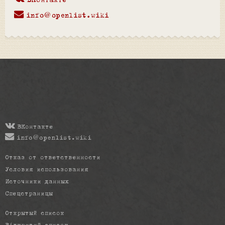
ВКонтакте
info@openlist.wiki
ВКонтакте
info@openlist.wiki
Отказ от ответственности
Условия использования
Источники данных
Спецстраницы
Открытый список