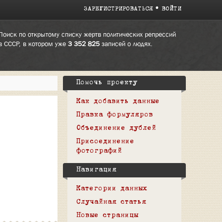
ЗАРЕГИСТРИРОВАТЬСЯ
ВОЙТИ
Поиск по открытому списку жертв политических репрессий
в СССР, в котором уже
3 352 825
записей о людях.
Помочь проекту
Как добавить данные
Правка формуляров
Объединение дублей
Присоединение
фотографий
Навигация
Категории данных
Случайная статья
Новые страницы