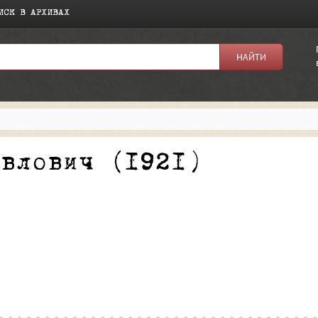
ИСК В АРХИВАХ
я:
авлович (1921)