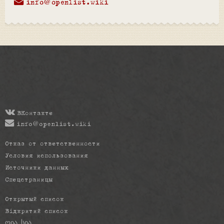
info@openlist.wiki
ВКонтакте
info@openlist.wiki
Отказ от ответственности
Условия использования
Источники данных
Спецстраницы
Открытый список
Відкритий список
ღია სია