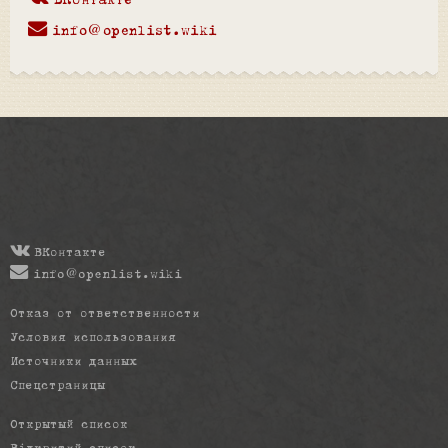
ВКонтакте
info@openlist.wiki
ВКонтакте
info@openlist.wiki
Отказ от ответственности
Условия использования
Источники данных
Спецстраницы
Открытый список