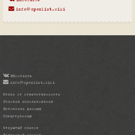
ВКонтакте
info@openlist.wiki
ВКонтакте
info@openlist.wiki
Отказ от ответственности
Условия использования
Источники данных
Спецстраницы
Открытый список