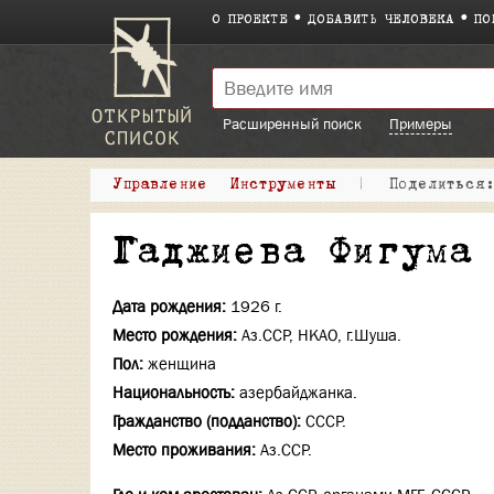
О ПРОЕКТЕ
ДОБАВИТЬ ЧЕЛОВЕКА
ПО
Расширенный поиск
Примеры
Управление
Инструменты
|
Поделитьс
Гаджиева Фигума
Дата рождения:
1926 г.
Место рождения:
Аз.ССР, НКАО, г.Шуша.
Пол:
женщина
Национальность:
азербайджанка.
Гражданство (подданство):
СССР.
Место проживания:
Аз.ССР.