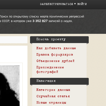
ЗАРЕГИСТРИРОВАТЬСЯ
ВОЙТИ
Поиск по открытому списку жертв политических репрессий
в СССР, в котором уже
3 352 827
записей о людях.
Помочь проекту
Как добавить данные
Правка формуляров
Объединение дублей
Присоединение
фотографий
Навигация
Категории данных
Случайная статья
Новые страницы