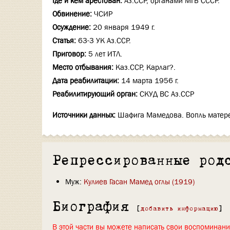
Где и кем арестован:
Аз.ССР, органами МГБ СССР.
Обвинение:
ЧСИР
Осуждение:
20 января 1949 г.
Статья:
63-3 УК Аз.ССР.
Приговор:
5 лет ИТЛ.
Место отбывания:
Каз.ССР, Карлаг?.
Дата реабилитации:
14 марта 1956 г.
Реабилитирующий орган:
СКУД ВС Аз.ССР
Источники данных:
Шафига Мамедова. Вопль матерей 
Репрессированные род
Муж:
Кулиев Гасан Мамед оглы (1919)
Биография
[
добавить информацию
]
В этой части вы можете написать свои воспоминан