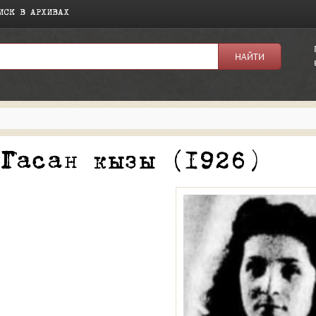
ИСК В АРХИВАХ
я:
 Гасан кызы (1926)