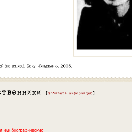
(на аз.яз.). Баку: «Гянджлик». 2006.
ственники
[
добавить информацию
]
ия или биографическую