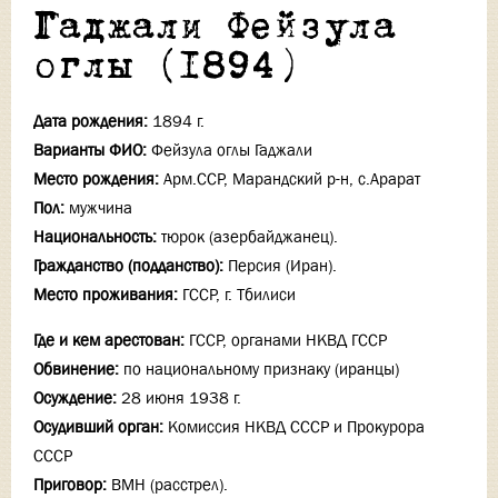
Гаджали Фейзула
оглы (1894)
Дата рождения:
1894 г.
Варианты ФИО:
Фейзула оглы Гаджали
Место рождения:
Арм.ССР, Марандский р-н, с.Арарат
Пол:
мужчина
Национальность:
тюрок (азербайджанец).
Гражданство (подданство):
Персия (Иран).
Место проживания:
ГССР, г. Тбилиси
Где и кем арестован:
ГССР, органами НКВД ГССР
Обвинение:
по национальному признаку (иранцы)
Осуждение:
28 июня 1938 г.
Осудивший орган:
Комиссия НКВД СССР и Прокурора
СССР
Приговор:
ВМН (расстрел).