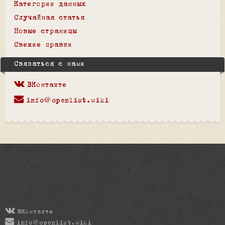
Категории данных
Случайная статья
Новые страницы
Свежие правки
Связаться с нами
ВКонтакте
info@openlist.wiki
ВКонтакте
info@openlist.wiki