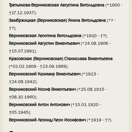
Третьякова-Верниковская Августина Витольдовна
(*1900 -
†17.12.1937);
Замбржицкая (Верниковская) Янина Витольдовна
(*? -
†?);
Верниковская Леонтина Витольдовна
(*1910 - †?);
Верниковский Августин Викентьевич
(*24.08.1906 -
†15.07.1991);
Красовская (Верниковская) Станислава Викентьевна
(*02.02.1909 - †23.09.1969);
Верниковский Казимир Викентьевич
(*1913 -
†24.08.1942);
Верниковский Иосиф Викентьевич
(*25.08.1915 -
†08.10.1960);
Верниковский Антон Антонович
(*15.01.1920 -
†05.1945);
Верниковский Леонид/Леон Иосифович
(*1919 - †?).