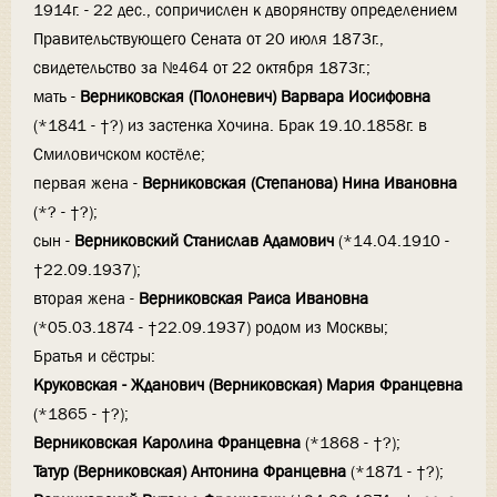
1914г. - 22 дес., сопричислен к дворянству определением
Правительствующего Сената от 20 июля 1873г.,
свидетельство за №464 от 22 октября 1873г.;
мать -
Верниковская (Полоневич) Варвара Иосифовна
(*1841 - †?) из застенка Хочина. Брак 19.10.1858г. в
Смиловичском костёле;
первая жена -
Верниковская (Степанова) Нина Ивановна
(*? - †?);
сын -
Верниковский Станислав Адамович
(*14.04.1910 -
†22.09.1937);
вторая жена -
Верниковская Раиса Ивановна
(*05.03.1874 - †22.09.1937) родом из Москвы;
Братья и сёстры:
Круковская - Жданович (Верниковская) Мария Францевна
(*1865 - †?);
Верниковская Каролина Францевна
(*1868 - †?);
Татур (Верниковская) Антонина Францевна
(*1871 - †?);