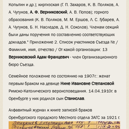
Копытин и др.); киргизская (Г. П. Захаров, К. В. Поляков, А.
А. Чугунов,
А. Ф. Верниковский
, А. В. Попов); горного
образования (К. В. Поляков, М. М. Ершов, Л. С. Губарев, А.
А. Чугунов, Б. Н. Наследов, Д. Н. Соколов). Членам секций
были даны поручения по составлению соответствующих
докладов." Приложение 2. Список участников Съезда № /
Фамилия, имя, отчество / От какой организации: 13
Верниковский Адам Францевич
- член Организационного
бюро Съезда.
Семейное положение по состоянию на 1907г.: женат
первым браком на девице
Нине Ивановне Степановой
Римско-Католического вероисповедания. 14.04.1910г. в
Оренбурге у них родился сын
Станислав
.
Алфавитный журнал к книге записей браков
Оренбургского городского Местного отдела ЗАГС за 1921 г.