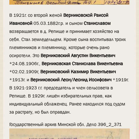
В 1921г. со второй женой
Верниковской Раисой
Ивановной
05.03.1882г.р. и сыном
Станиславом
возвращается в д. Репище и принимает хозяйство на
себя. Стал земледельцем. Кроме сына воспитывал троих
племянников и племянницу, которые очень рано
осиротели. Это
Верниковский Августин Викентьевич
*24.08.1906г.,
Верниковская Станислава Викентьевна
*02.02.1909г,
Верниковский Казимир Викентьевич
*1913г. и
Верниковский Леон/Леонид Иосифович
*1919г.
В 1921-1923 г.г. председатель и член сельсовета в
Репище. В 1929г. лишён избирательных прав, как
индивидуальный облаженец. Ранее находился под судом
за растрату, но был оправдан.
Государственный архив Минской обл. Дело 396_2_371