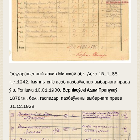
Государственный архив Минской обл. Дело 15_1_88-
г_л.1242. Iмянны спіс асоб пазбаўленых выбарчага права
ў в. Рэпiшча 10.01.1930.
Вернікоўскі Адам Пранукаў
1878г.н., бел., гаспадар, пазбаўлены выбарчага права
31.12.1929.