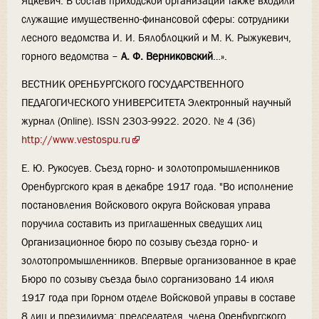
Яцкевич. В состав приходской организации также входили
служащие имущественно-финансовой сферы: сотрудники
лесного ведомства И. И. Бялоблоцкий и М. К. Рыжукевич,
горного ведомства –
А. Ф. Верниковский
…».
ВЕСТНИК ОРЕНБУРГСКОГО ГОСУДАРСТВЕННОГО
ПЕДАГОГИЧЕСКОГО УНИВЕРСИТЕТА Электронный научный
журнал (Online). ISSN 2303-9922. 2020. № 4 (36)
http://www.vestospu.ru
Е. Ю. Рукосуев. Съезд горно- и золотопромышленников
Оренбургского края в декабре 1917 года. "Во исполнение
постановления Войскового округа Войсковая управа
поручила составить из приглашенных сведущих лиц
Организационное бюро по созыву съезда горно- и
золотопромышленников. Впервые организованное в крае
Бюро по созыву съезда было сорганизовано 14 июля
1917 года при Горном отделе Войсковой управы в составе
8 лиц и президиума: председателя, члена Оренбургского