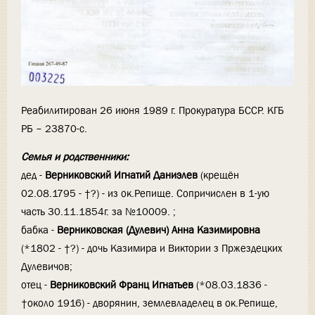
Реабилитирован 26 июня 1989 г. Прокуратура БССР. КГБ
РБ – 23870-с.
Семья и родственники:
дед -
Верниковский Игнатий Даниэлев
(крещён
02.08.1795 - †?) - из ок.Репище. Сопричислен в 1-ую
часть 30.11.1854г. за №10009. ;
бабка -
Верниковская (Дулевич) Анна Казимировна
(*1802 - †?) - дочь Казимира и Виктории з Пржездецких
Дулевичов;
отец -
Верниковский Франц Игнатьев
(*08.03.1836 -
†около 1916) - дворянин, землевладелец в ок.Репище,