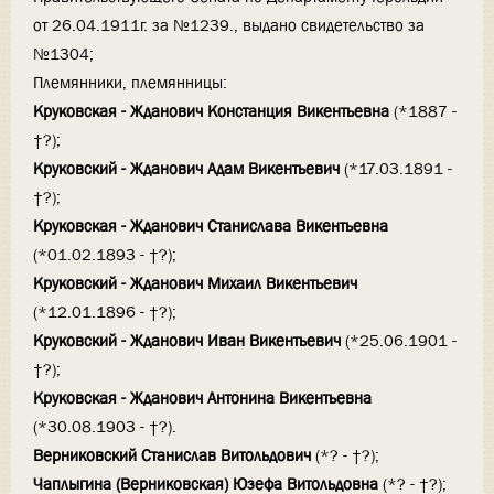
от 26.04.1911г. за №1239., выдано свидетельство за
№1304;
Племянники, племянницы:
Круковская - Жданович Констанция Викентьевна
(*1887 -
†?);
Круковский - Жданович Адам Викентьевич
(*17.03.1891 -
†?);
Круковская - Жданович Станислава Викентьевна
(*01.02.1893 - †?);
Круковский - Жданович Михаил Викентьевич
(*12.01.1896 - †?);
Круковский - Жданович Иван Викентьевич
(*25.06.1901 -
†?);
Круковская - Жданович Антонина Викентьевна
(*30.08.1903 - †?).
Верниковский Станислав Витольдович
(*? - †?);
Чаплыгина (Верниковская) Юзефа Витольдовна
(*? - †?);