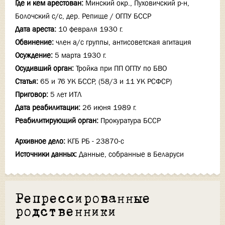
Где и кем арестован:
Минский окр., Пуховичский р-н,
Болочский с/с, дер. Репище / ОГПУ БССР
Дата ареста:
10 февраля 1930 г.
Обвинение:
член а/с группы, антисоветская агитация
Осуждение:
5 марта 1930 г.
Осудивший орган:
Тройка при ПП ОГПУ по БВО
Статья:
65 и 76 УК БССР, (58/3 и 11 УК РСФСР)
Приговор:
5 лет ИТЛ
Дата реабилитации:
26 июня 1989 г.
Реабилитирующий орган:
Прокуратура БССР
Архивное дело:
КГБ РБ - 23870-с
Источники данных:
Данные, собранные в Беларуси
Репрессированные
родственники