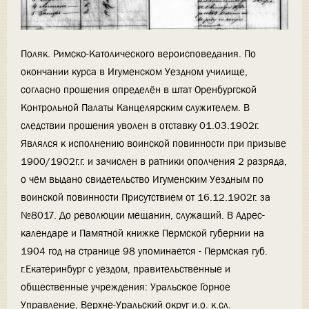
Поляк. Римско-Католического вероисповедания. По
окончании курса в Игуменском Уездном училище,
согласно прошения определён в штат Оренбургской
Контрольной Палаты Канцелярским служителем. В
следствии прошения уволен в отставку 01.03.1902г.
Являлся к исполнению воинской повинности при призыве
1900/1902г.г. и зачислен в ратники ополчения 2 разряда,
о чём выдано свидетельство Игуменским Уездным по
воинской повинности Присутствием от 16.12.1902г. за
№8017. До революции мещанин, служащий. В Адрес-
календаре и Памятной книжке Пермской губернии на
1904 год на странице 98 упоминается - Пермская губ.
г.Екатеринбург с уездом, правительственные и
общественные учреждения: Уральское Горное
Управление, Верхне-Уральский округ и.о. к.сл.