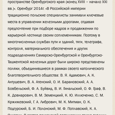
пространстве Оренбургского края (конец XVIII – начало XXI
вв.)». Оренбург 2014г. «В Российской империи
традиционно польские специалисты занимали ключевые
места в управлении железными дорогами, отдавая
предпочтение при подборе кадров и продвижении по
карьерной лестнице своим соплеменникам. Поэтому в
многочисленных службах пути и зданий, тяги, телеграфа,
контроля, материального обеспечения и других
подразделениях Самарско-Оренбургской и Оренбургско-
Ташкентской железных дорог были широко представлены
поляки, объединившиеся в рамках своего католического
благотворительного общества: В. Я. Адамович, А. К.
Антушевич, В. А. Атенский, О. И. Барановский, А. А.
Бовбельский, Ф. А. Буйвид, В. И. Гинальский, О. Ф. Граф, В.
К. Довнарович, В. М. Земенцкий, К. Ю. Иллюченко, С. М.
Кржижевский, Г. А. Либрович, М. К. Митман, О. К.
Подгурский, Б. И. Полонский, М. Ф. Поплавский, К. А.