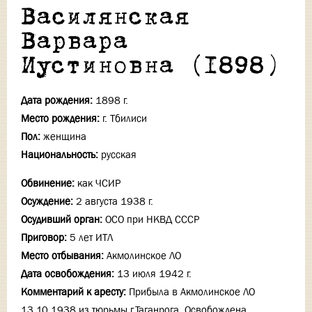
Василянская
Варвара
Иустиновна (1898)
Дата рождения:
1898 г.
Место рождения:
г. Тбилиси
Пол:
женщина
Национальность:
русская
Обвинение:
как ЧСИР
Осуждение:
2 августа 1938 г.
Осудивший орган:
ОСО при НКВД СССР
Приговор:
5 лет ИТЛ
Место отбывания:
Акмолинское ЛО
Дата освобождения:
13 июля 1942 г.
Комментарий к аресту:
Прибыла в Акмолинское ЛО
13.10.1938 из тюрьмы г.Таганрога. Освобождена