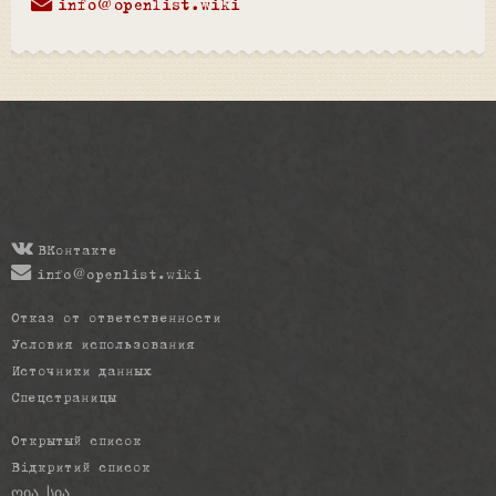
info@openlist.wiki
ВКонтакте
info@openlist.wiki
Отказ от ответственности
Условия использования
Источники данных
Спецстраницы
Открытый список
Відкритий список
ღია სია