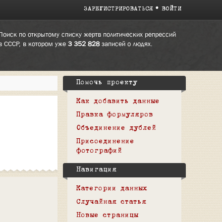
ЗАРЕГИСТРИРОВАТЬСЯ
ВОЙТИ
Поиск по открытому списку жертв политических репрессий
в СССР, в котором уже
3 352 828
записей о людях.
Помочь проекту
Как добавить данные
Правка формуляров
Объединение дублей
Присоединение
фотографий
Навигация
Категории данных
Случайная статья
Новые страницы