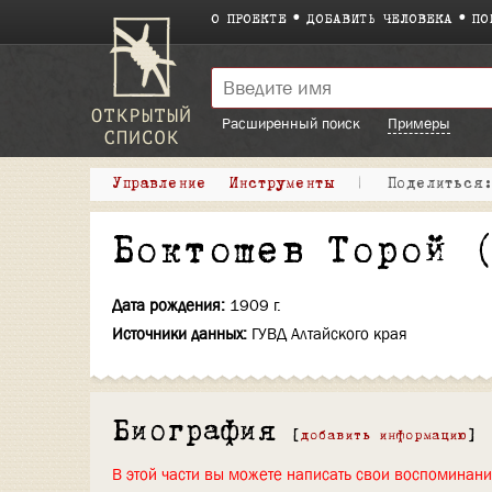
О ПРОЕКТЕ
ДОБАВИТЬ ЧЕЛОВЕКА
ПО
Расширенный поиск
Примеры
Управление
Инструменты
|
Поделитьс
Боктошев Торой 
Дата рождения:
1909 г.
Источники данных:
ГУВД Алтайского края
Биография
[
добавить информацию
]
В этой части вы можете написать свои воспоминан