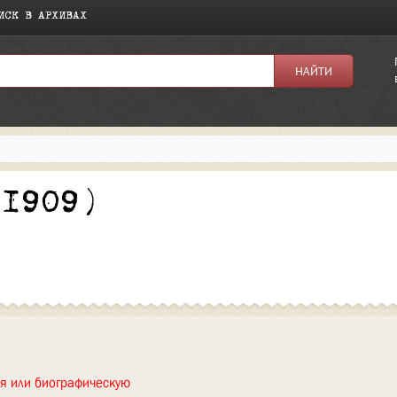
ИСК В АРХИВАХ
я:
(1909)
ия или биографическую