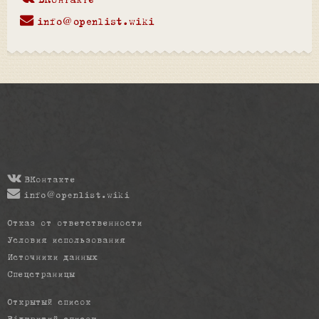
ВКонтакте
info@openlist.wiki
ВКонтакте
info@openlist.wiki
Отказ от ответственности
Условия использования
Источники данных
Спецстраницы
Открытый список