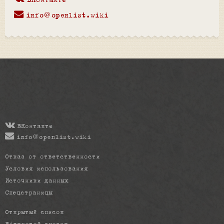
ВКонтакте
info@openlist.wiki
ВКонтакте
info@openlist.wiki
Отказ от ответственности
Условия использования
Источники данных
Спецстраницы
Открытый список