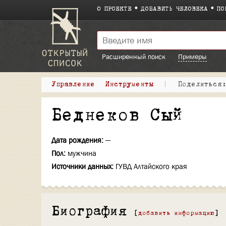
О ПРОЕКТЕ
ДОБАВИТЬ ЧЕЛОВЕКА
ПО
Расширенный поиск
Примеры
Управление
Инструменты
|
Поделитьс
Беднеков Сый
Дата рождения:
—
Пол:
мужчина
Источники данных:
ГУВД Алтайского края
Биография
[
добавить информацию
]