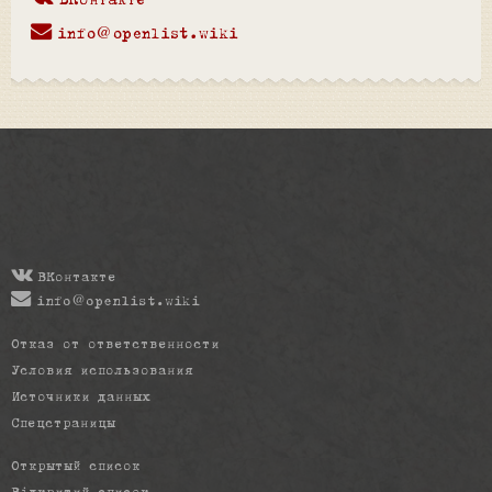
ВКонтакте
info@openlist.wiki
ВКонтакте
info@openlist.wiki
Отказ от ответственности
Условия использования
Источники данных
Спецстраницы
Открытый список